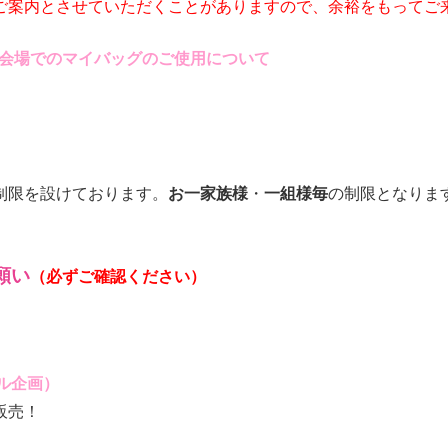
ご案内とさせていただくことがありますので、余裕をもってご
C会場でのマイバッグのご使用について
制限を設けております。
お一家族様
・
一組様毎
の制限となりま
願い
（必ずご確認ください）
ル企画）
販売！