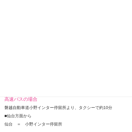
電車の場合
JR磐越東線 小野新町駅 下車徒歩約10分
■東京方面から
●東北新幹線 東京駅 ＝ 郡山駅乗り換え ＝ 磐越東線 小野
新町駅
●JR常磐線 上野駅 ＝ いわき駅乗り換え ＝ 磐越東線 小野
新町駅
■仙台方面から
●東北新幹線 仙台駅 ＝ 郡山駅乗り換え ＝ 磐越東線 小野
新町駅
高速バスの場合
磐越自動車道小野インター停留所より、タクシーで約10分
■仙台方面から
仙台 ＝ 小野インター停留所