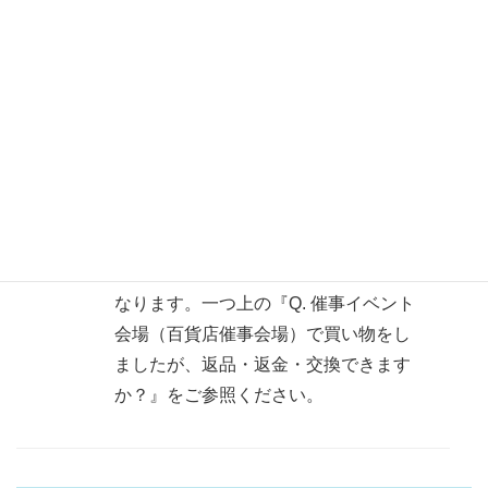
らご連絡させていただきます。ただ
し、お客様都合による返品・返金・交
換は受け付けられません。
また、当社製品に関する品質内の基準
を満たしている製品については返品・
返金・交換はできません。ご了承くだ
さい。
・お問い合わせフォーム
※催事イベントでのご購入は対応が異
なります。一つ上の『Q. 催事イベント
会場（百貨店催事会場）で買い物をし
ましたが、返品・返金・交換できます
か？』をご参照ください。