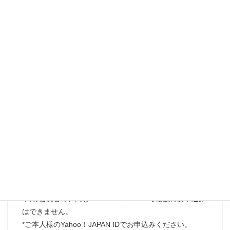
会場へのアクセスはこちら
【事前予約お申込み条件】
*お申し込み時にリカちゃんキャッスルファミリー会員様
であること。
（旧ファミリー会員番号、旧オンラインショップカート
ID、直営店のポイントカードでのお申込みは対象外とな
ります。）
*入場チケット1枚につき、ファミリー会員ご本人様のみ
入場可。
*ただし、未成年の親族１名に限り同伴入場可。
*チケットはあらかじめ指定された時間のみ有効。
*同じ会員番号、同じYahoo！JAPAN IDで複数のお申込み
はできません。
*ご本人様のYahoo！JAPAN IDでお申込みください。