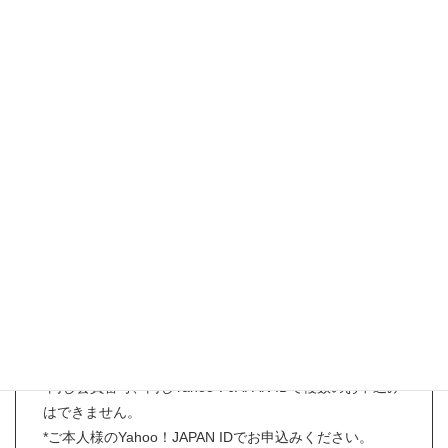
会場へのアクセスはこちら
【事前予約お申込み条件】
*お申し込み時にリカちゃんキャッスルファミリー会員様
であること。
（旧ファミリー会員番号、旧オンラインショップカート
ID、直営店のポイントカードでのお申込みは対象外とな
ります。）
*入場チケット1枚につき、ファミリー会員ご本人様のみ
入場可。
*ただし、未成年の親族１名に限り同伴入場可。
*チケットはあらかじめ指定された時間のみ有効。
*同じ会員番号、同じYahoo！JAPAN IDで複数のお申込み
はできません。
*ご本人様のYahoo！JAPAN IDでお申込みください。