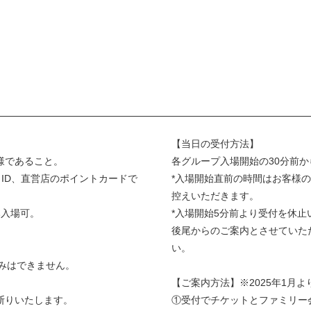
【当日の受付方法】
様であること。
各グループ入場開始の30分前
ID、直営店のポイントカードで
*入場開始直前の時間はお客様
控えいただきます。
み入場可。
*入場開始5分前より受付を休
後尾からのご案内とさせていた
い。
申込みはできません。
【ご案内方法】※2025年1月
断りいたします。
①受付でチケットとファミリー