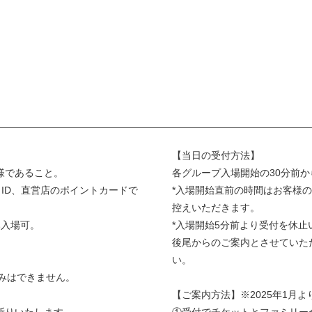
【当日の受付方法】
様であること。
各グループ入場開始の30分前
ID、直営店のポイントカードで
*入場開始直前の時間はお客様
控えいただきます。
み入場可。
*入場開始5分前より受付を休
後尾からのご案内とさせていた
い。
申込みはできません。
【ご案内方法】※2025年1月