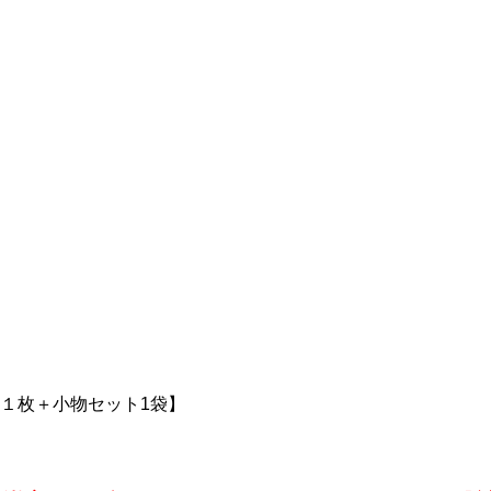
ス１枚＋小物セット1袋】
。