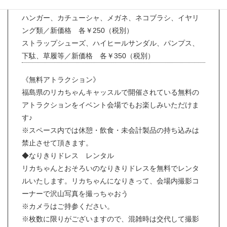
いただいております。何卒ご理解願います。
ハンガー、カチューシャ、メガネ、ネコブラシ、イヤリ
ング類／新価格 各￥250（税別）
ストラップシューズ、ハイヒールサンダル、パンプス、
下駄、草履等／新価格 各￥350（税別）
《無料アトラクション》
福島県のリカちゃんキャッスルで開催されている無料の
アトラクションをイベント会場でもお楽しみいただけま
す♪
※スペース内では休憩・飲食・未会計製品の持ち込みは
禁止させて頂きます。
◆なりきりドレス レンタル
リカちゃんとおそろいのなりきりドレスを無料でレンタ
ルいたします。リカちゃんになりきって、会場内撮影コ
ーナーで沢山写真を撮っちゃおう
※カメラはご持参ください。
※枚数に限りがございますので、混雑時は交代して撮影