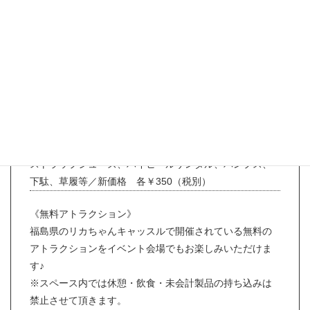
ーなど
☆カラーバリエーション豊富な小物など
《お知らせ》
先頃より、材料費及び人件費の高騰により誠に勝手では
ございますが、一部の靴及び小物類の価格を改定させて
いただいております。何卒ご理解願います。
ハンガー、カチューシャ、メガネ、ネコブラシ、イヤリ
ング類／新価格 各￥250（税別）
ストラップシューズ、ハイヒールサンダル、パンプス、
下駄、草履等／新価格 各￥350（税別）
《無料アトラクション》
福島県のリカちゃんキャッスルで開催されている無料の
アトラクションをイベント会場でもお楽しみいただけま
す♪
※スペース内では休憩・飲食・未会計製品の持ち込みは
禁止させて頂きます。