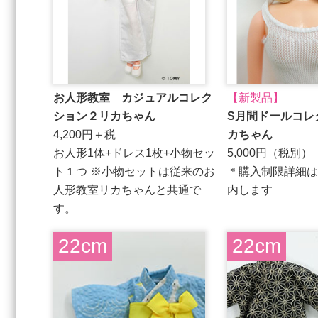
お人形教室 カジュアルコレク
【新製品】
ション２リカちゃん
S月間ドールコレ
4,200円＋税
カちゃん
お人形1体+ドレス1枚+小物セッ
5,000円（税別）
ト１つ ※小物セットは従来のお
＊購入制限詳細は
人形教室リカちゃんと共通で
内します
す。
22cm
22cm