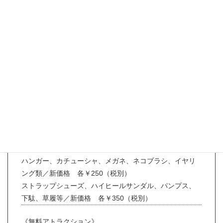
《販売内容》
◆リカちゃんキャッスルオリジナルドール・ドレス販売
☆お人形教室(リカちゃん)
☆リカちゃんキャッスルオリジナルリカちゃん・ジェニ
ーなど
☆カラーバリエーション豊富な小物など
《お知らせ》
先頃より、材料費及び人件費の高騰により誠に勝手では
ございますが、一部の靴及び小物類の価格を改定させて
いただいております。何卒ご理解願います。
ハンガー、カチューシャ、メガネ、ネコブラシ、イヤリ
ング類／新価格 各￥250（税別）
ストラップシューズ、ハイヒールサンダル、パンプス、
下駄、草履等／新価格 各￥350（税別）
《無料アトラクション》