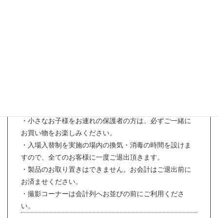
・携帯電話、スマートフォン、カメラのご使用はお控え
ください。
※通話・メール操作は会場外でお願いいたします。
・撮影コーナー以外での写真・動画撮影（会場内・販売
製品など）はお控えください。
・会場内での飲食はお控えください。
・マイバッグは会場の外でお使いください。
※お買い物中は会場に設置の専用お買い物袋をお使いく
ださい。購入済み製品は無料で紙袋にお入れします。
・小さなお子様をお連れの保護者の方は、必ずご一緒に
お買い物をお楽しみください。
・入場入替制を実施の場内の換気・消毒の時間を設けま
すので、全てのお客様に一度ご退出頂きます。
・製品のお取り置きはできません。お会計はご退出前に
お済ませください。
・撮影コーナーは会計列へお並びの前にご利用くださ
い。