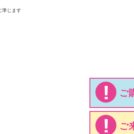
に準じます
ご
ご