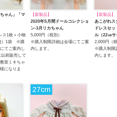
ちゃん」「マ
【新製品】
【新製品】
2020年S月間ドールコレクショ
あこがれス
ン-3月リカちゃん
ドレスセッ
レス1枚＋小物
5,000円（税別）
ル（22㎝
靴）1袋 ※購
※購入制限詳細は会場にてご案
2,000円（
にてご案内し
内します。
※購入制限
は以前販売して
内します。
教室ミキちゃ
様になりま
27cm