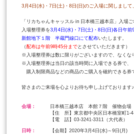
3月4日(水)・7日(土)・8日(日)のご入場に関し
「リカちゃんキャッスル in 日本橋三越本店」入場
入場整理券を
3月4日(水)・7日(土)・8日(日)各日午
新館地下１階 半蔵門線口にて配布
いたします。
（
配布は午前9時45分まで
とさせていただきます）
※入場整理券は数に限りがございますので、なくな
※入場整理券は当日の該当時間に入場できる券で、
購入制限商品などの商品のご購入を確約できる券
皆さまのご来場を心よりお待ち申し上げております♪
会場：
日本橋三越本店 本館７階 催物会場
【住 所】東京都中央区日本橋室町1-4-
【電 話】03-3241-3311（大代表）
日時：
【会期】2020年3月4日(水)～9日(月)