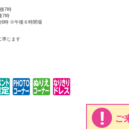
後7時
後7時
後6時 ※午後６時閉場
に準じます
ご