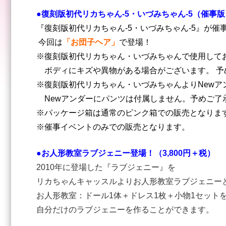
●復刻版初代リカちゃん‐5・いづみちゃん‐5（催事版
『復刻版初代リカちゃん‐5・いづみちゃん‐5』が
今回は
「お団子ヘア」
で登場！
※復刻版初代リカちゃん・いづみちゃんで使用して
ボディにキズや異物がある場合がございます。 予
※復刻版初代リカちゃん・いづみちゃんよりNewア
Newアンダーにパンツは付属しません。予めご了
※パッケージ箱は通常のピンク箱での販売となりま
※催事イベントのみでの販売となります。
●お人形教室ラブジェニー登場！（3,800円＋税）
2010年に登場した『ラブジェニー』を
リカちゃんキャッスルよりお人形教室ラブジェニー
お人形教室：ドール1体＋ドレス1枚＋小物1セット
自分だけのラブジェニーを作ることができます。