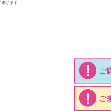
に準じます
ご
ご