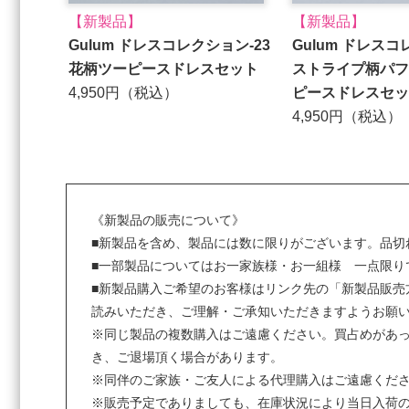
【新製品】
【新製品】
Gulum ドレスコレクション-23
Gulum ドレス
花柄ツーピースドレスセット
ストライプ柄パフ
4,950円（税込）
ピースドレスセッ
4,950円（税込）
《新製品の販売について》
■新製品を含め、製品には数に限りがございます。品切
■一部製品についてはお一家族様・お一組様 一点限り
■新製品購入ご希望のお客様はリンク先の「新製品販売
読みいただき、ご理解・ご承知いただきますようお願
※同じ製品の複数購入はご遠慮ください。買占めがあ
き、ご退場頂く場合があります。
※同伴のご家族・ご友人による代理購入はご遠慮くだ
※販売予定でありましても、在庫状況により当日入荷