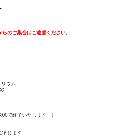
。
からのご集合はご遠慮ください。
。
ダリウム
92
18:00で終了いたします。）
に準じます