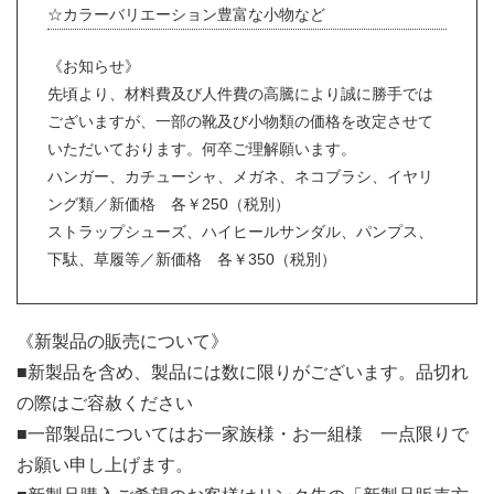
☆カラーバリエーション豊富な小物など
《お知らせ》
先頃より、材料費及び人件費の高騰により誠に勝手では
ございますが、一部の靴及び小物類の価格を改定させて
いただいております。何卒ご理解願います。
ハンガー、カチューシャ、メガネ、ネコブラシ、イヤリ
ング類／新価格 各￥250（税別）
ストラップシューズ、ハイヒールサンダル、パンプス、
下駄、草履等／新価格 各￥350（税別）
《新製品の販売について》
■新製品を含め、製品には数に限りがございます。品切れ
の際はご容赦ください
■一部製品についてはお一家族様・お一組様 一点限りで
お願い申し上げます。