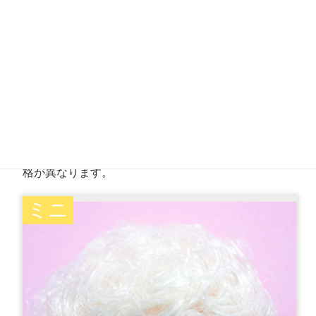
【新製品】
2021年27cmサイズドレスコレクション-5月 ボックス
プリーツワンピース
税抜￥1,800（税込￥1,980）
※購入制限詳細は会場にてご案内します。※前月と価
格が異なります。
ミニ