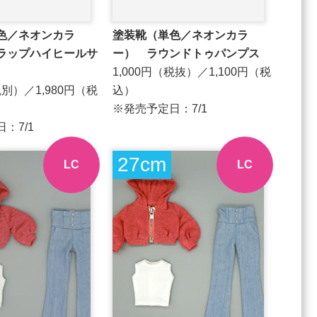
色／ネオンカラ
塗装靴（単色／ネオンカラ
ラップハイヒールサ
ー） ラウンドトゥパンプス
1,000円（税抜）／1,100円（税
税別）／1,980円（税
込）
※発売予定日：7/1
：7/1
27cm
LC
LC