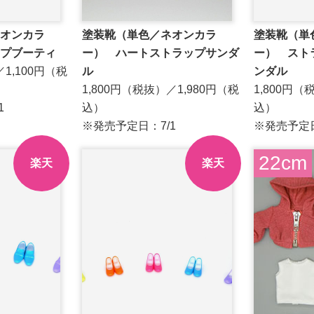
オンカラ
塗装靴（単色／ネオンカラ
塗装靴（単
プブーティ
ー） ハートストラップサンダ
ー） スト
／1,100円（税
ル
ンダル
1,800円（税抜）／1,980円（税
1,800円（
1
込）
込）
※発売予定日：7/1
※発売予定日
22cm
楽天
楽天