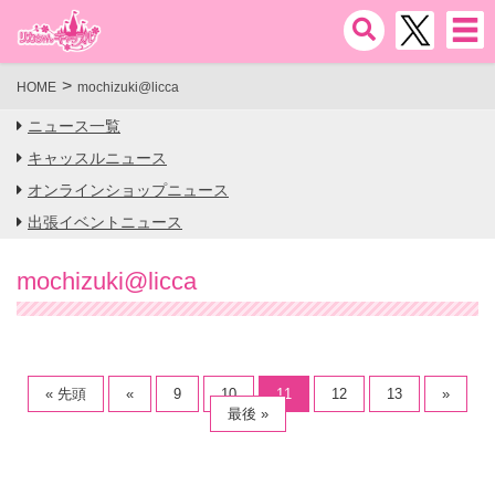
HOME
mochizuki@licca
ニュース一覧
キャッスルニュース
オンラインショップニュース
出張イベントニュース
mochizuki@licca
« 先頭
«
9
10
11
12
13
»
最後 »