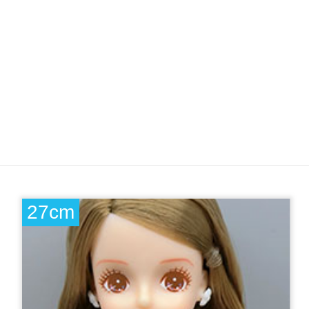
ドールショウ69モデル みらいコレクション みらい-2
＜No. 13128＞
4,950円（税込）
※肌色：白
肌
27cm