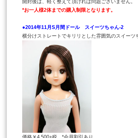
開封後は、軽く整えて頂ければ問題ございません。
*お一人様2体までの購入制限となります。
●2014年11月S月間ドール スイーツちゃん-2
横分けストレートでキリリとした雰囲気のスイーツ
価格￥4,500+税 *会員割引あり