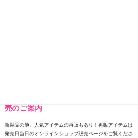
【8月ファッションコレクション（22cmサイズ
ドレス）】
今回は『ニュートラルカラー』をテーマに
落ち着いた色使いとカジュアルなスタイリングが相性バツ
グンなコレクション3種類♪
※ドレスによってそれぞれ価格が異なります。
【オンラ
新製品ラインナップはこちらから
→
インショップ】 6月発売 新製品発
売のご案内
新製品の他、人気アイテムの再販もあり！再販アイテムは
発売日当日のオンラインショップ販売ページをご覧くださ