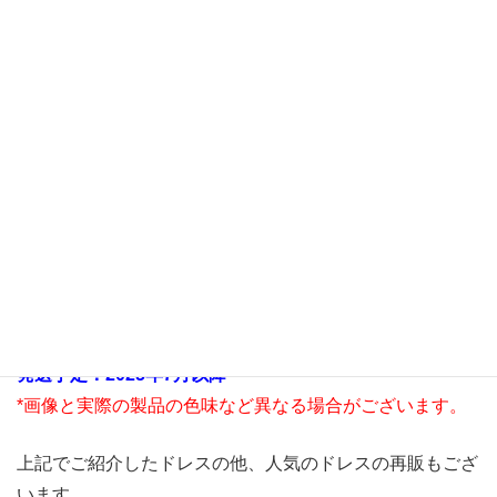
物語の主人公みたいなかわいいドレス♪
価格：4,400円（税込）
発送予定：2025年7月以降
*画像と実際の製品の色味など異なる場合がございます。
上記でご紹介したドレスの他、人気のドレスの再販もござ
います。