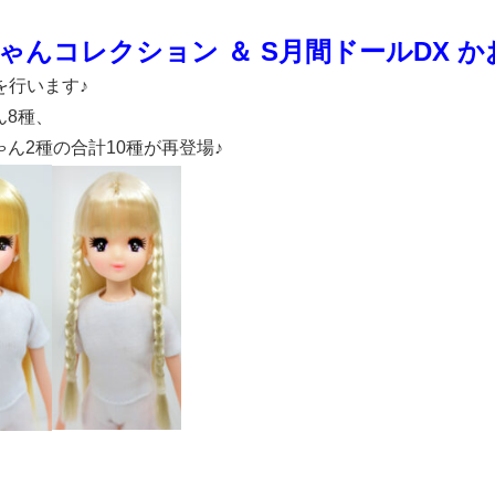
ゃんコレクション ＆ S月間ドールDX 
を行います♪
ん8種、
ゃん2種の合計10種が再登場♪