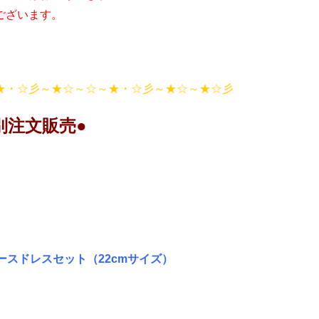
ございます。
★・☆彡～★☆～☆～★・☆彡～★☆～★☆彡
別注文販売●
ピースドレスセット（22cmサイズ）