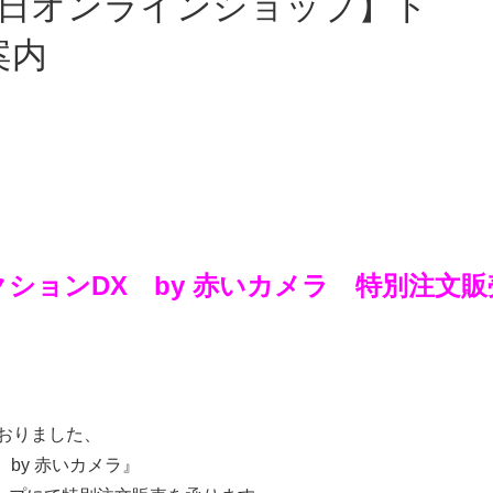
案内
クションDX by 赤いカメラ 特別注文販
ておりました、
 by 赤いカメラ』