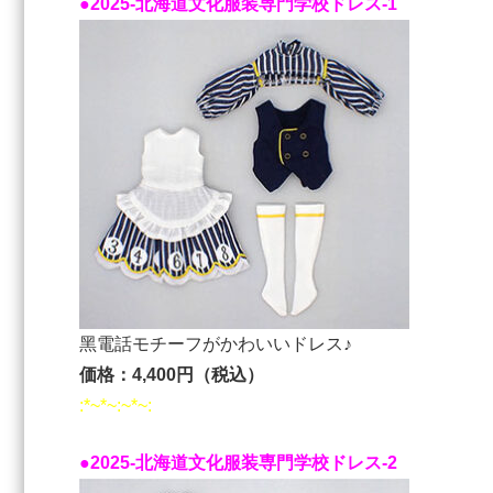
●2025-北海道⽂化服装専⾨学校ドレス-1
⿊電話モチーフがかわいいドレス♪
価格：4,400円（税込）
:*~*~:~*~:
●2025-北海道⽂化服装専⾨学校ドレス-2