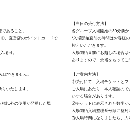
【当日の受付方法】
様であること。
各グループ入場開始の30分前
ID、直営店のポイントカードで
*入場開始直前の時間はお客様
控えいただきます。
み入場可。
入場開始直前にお越しの場合は
ありますので、余裕をもってご
申込みはできません。
【ご案内方法】
①受付にて、入場チケットとフ
断りいたします。
ご入場にあたり、本人確認ので
いする場合があります。
人様以外の使用が発覚した場
②チケットに表示された数字が入
入場開始入場整理番号順に整列
③入場時間になりましたら、入