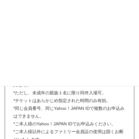
【事前予約お申込み条件】
*お申し込み時にリカちゃんキャッスルファミリー会員様
であること。
（旧ファミリー会員番号、旧オンラインショップカート
ID、直営店のポイントカードでのお申込みは対象外とな
ります。）
*入場チケット1枚につき、ファミリー会員ご本人様のみ
入場可。
*ただし、未成年の親族１名に限り同伴入場可。
*チケットはあらかじめ指定された時間のみ有効。
*同じ会員番号、同じYahoo！JAPAN IDで複数のお申込み
はできません。
*ご本人様のYahoo！JAPAN IDでお申込みください。
*ご本人様以外によるファミリー会員証の使用は固くお断