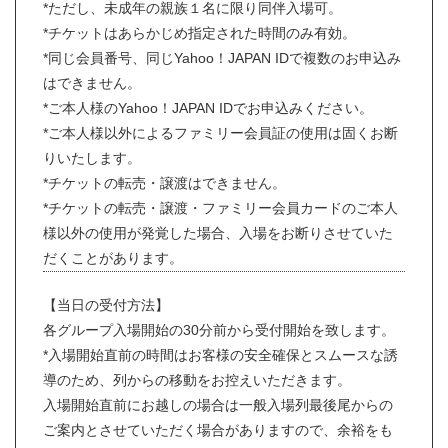
*ただし、未成年の親族１名に限り同伴入場可。
*チケットはあらかじめ指定された時間のみ有効。
*同じ会員番号、同じYahoo！JAPAN IDで複数のお申込み
はできません。
*ご本人様のYahoo！JAPAN IDでお申込みください。
*ご本人様以外によるファミリー会員証の使用は固くお断
りいたします。
*チケットの転売・譲渡はできません。
*チケットの転売・譲渡・ファミリー会員カードのご本人
様以外の使用が発覚した場合、入場をお断りさせていた
だくことがあります。
【当日の受付方法】
各グループ入場開始の30分前から受付開始を致します。
*入場開始直前の時間はお客様の安全確保とスムースな誘
導のため、列からの移動をお控えいただきます。
入場開始直前にお越しの場合は一般入場列最後尾からの
ご案内とさせていただく場合がありますので、余裕をも