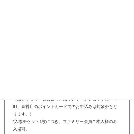
12:00～16:00（予定）
入場料：
無料
アクセス：
会場へのアクセスはこちら
【お申込み条件】
*お申し込み時にリカちゃんキャッスルファミリー会員様
であること。
（旧ファミリー会員番号、旧オンラインショップカート
ID、直営店のポイントカードでのお申込みは対象外とな
ります。）
*入場チケット1枚につき、ファミリー会員ご本人様のみ
入場可。