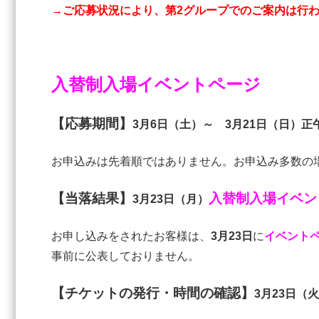
→ご応募状況により、第2グループでのご案内は行わ
入替制入場イベントページ
【応募期間】
3
月6
日（土
）～ 3月21
日（日
）正
お申込みは先着順ではありません。お申込み多数の
【当落結果】
入替制入場イベン
3月23
日（月）
お申し込みをされたお客様は、
3月23日
に
イベント
事前に公表しておりません。
【チケットの発行・時間の確認】
3
月23日（