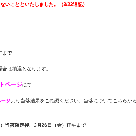
ないことといたしました。（3/23追記）
午まで
場合は抽選となります。
トページ
にて
ページ
より当落結果をご確認ください。当落についてこちらか
火）当落確定後、3月26
日（金）正午まで