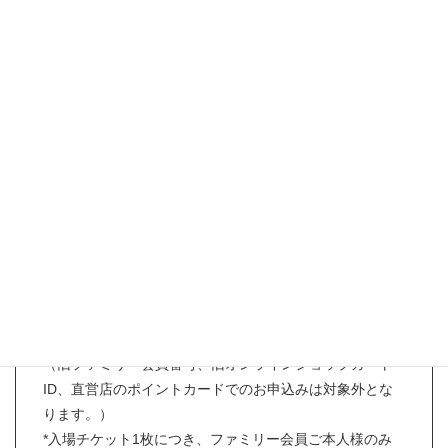
2022年1月30日（日）
12:00～16:00（予定）
入場料：
無料
アクセス：
会場へのアクセスはこちら
【お申込み条件】
*お申し込み時にリカちゃんキャッスルファミリー会員様
であること。
（旧ファミリー会員番号、旧オンラインショップカート
ID、直営店のポイントカードでのお申込みは対象外とな
ります。）
*入場チケット1枚につき、ファミリー会員ご本人様のみ