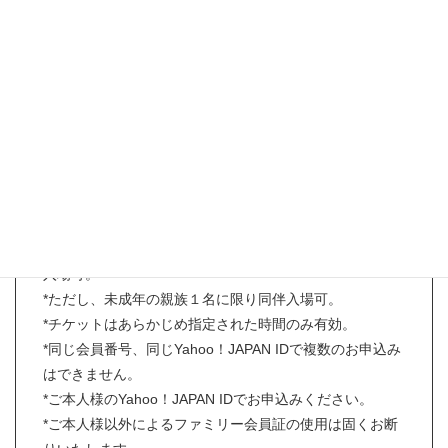
【事前予約お申込み条件】
*お申し込み時にリカちゃんキャッスルファミリー会員様
であること。
（旧ファミリー会員番号、旧オンラインショップカート
ID、直営店のポイントカードでのお申込みは対象外とな
ります。）
*入場チケット1枚につき、ファミリー会員ご本人様のみ
入場可。
*ただし、未成年の親族１名に限り同伴入場可。
*チケットはあらかじめ指定された時間のみ有効。
*同じ会員番号、同じYahoo！JAPAN IDで複数のお申込み
はできません。
*ご本人様のYahoo！JAPAN IDでお申込みください。
*ご本人様以外によるファミリー会員証の使用は固くお断