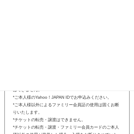
【事前予約お申込み条件】
*お申し込み時にリカちゃんキャッスルファミリー会員様
であること。
（旧ファミリー会員番号、旧オンラインショップカート
ID、直営店のポイントカードでのお申込みは対象外とな
ります。）
*入場チケット1枚につき、ファミリー会員ご本人様のみ
入場可。
*ただし、未成年の親族１名に限り同伴入場可。
*チケットはあらかじめ指定された時間のみ有効。
*同じ会員番号、同じYahoo！JAPAN IDで複数のお申込み
はできません。
*ご本人様のYahoo！JAPAN IDでお申込みください。
*ご本人様以外によるファミリー会員証の使用は固くお断
りいたします。
*チケットの転売・譲渡はできません。
*チケットの転売・譲渡・ファミリー会員カードのご本人