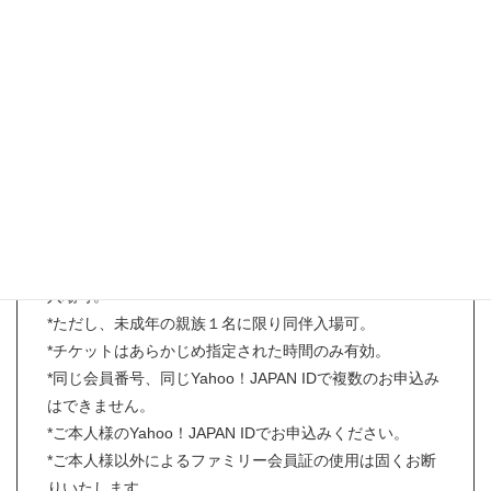
【事前予約お申込み条件】
*お申し込み時にリカちゃんキャッスルファミリー会員様
であること。
（旧ファミリー会員番号、旧オンラインショップカート
ID、直営店のポイントカードでのお申込みは対象外とな
ります。）
*入場チケット1枚につき、ファミリー会員ご本人様のみ
入場可。
*ただし、未成年の親族１名に限り同伴入場可。
*チケットはあらかじめ指定された時間のみ有効。
*同じ会員番号、同じYahoo！JAPAN IDで複数のお申込み
はできません。
*ご本人様のYahoo！JAPAN IDでお申込みください。
*ご本人様以外によるファミリー会員証の使用は固くお断
りいたします。