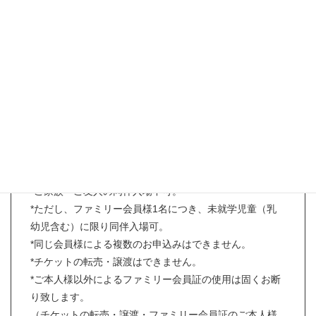
【お申込み条件】
*10/31日現在リカちゃんキャッスルファミリー会員（以
下ファミリー会員）様であること。
（アプリリリースキャンペーンでご登録の新規会員様も
お申込みいただけます。）
（オンラインショップカートIDは対象外となります。ご
登録のないお客様は当日のご案内とさせていただきま
す。）
*チケット1枚につき、ファミリー会員ご本人様のみご入
場可。
*ご家族・ご友人の同伴入場不可。
*ただし、ファミリー会員様1名につき、未就学児童（乳
幼児含む）に限り同伴入場可。
*同じ会員様による複数のお申込みはできません。
*チケットの転売・譲渡はできません。
*ご本人様以外によるファミリー会員証の使用は固くお断
り致します。
（チケットの転売・譲渡・ファミリー会員証のご本人様