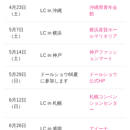
4月23日
沖縄県青年会
LC in 沖縄
（土）
館
5月7日
横浜産貿ホー
LC in 横浜
（土）
ルマリネリア
5月14日
神戸ファッシ
LC in 神戸
（土）
ョンマート
5月29日
ドールショウ66夏
ドールショウ
（日）
に参加します
公式HP
札幌コンベン
6月12日
LC in 札幌
ションセンタ
（日）
ー
6月26日
LC in 盛岡
アイーナ