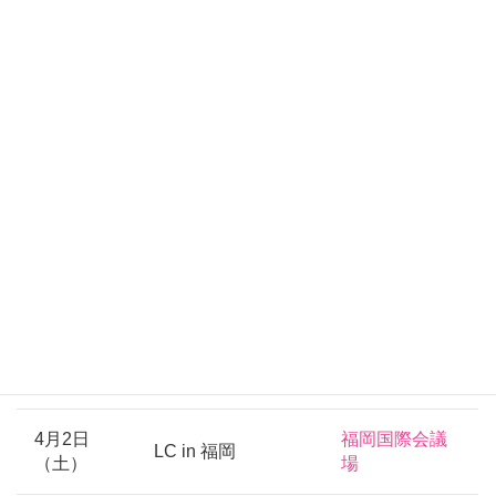
LC in 熊本
熊本城ホール
（日）
2月11日
JA共済埼玉ビ
LC in 大宮
（金祝）
ル
2月26日
京都市勧業館
LC in 京都
（土）
みやこめっせ
東京都立産業
3月12日
LC in 東京
貿易センター
（土）
浜松町館
3月20日
LC in 新潟
朱鷺メッセ
（日）
4月2日
福岡国際会議
LC in 福岡
（土）
場