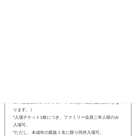
入場料：
※ 入場料 1,000円 （税込 / お一人様 ）
アクセス：
会場へのアクセスはこちら
【事前予約お申込み条件】
*お申し込み時にリカちゃんキャッスルファミリー会員様
であること。
（旧ファミリー会員番号、旧オンラインショップカート
ID、直営店のポイントカードでのお申込みは対象外とな
ります。）
*入場チケット1枚につき、ファミリー会員ご本人様のみ
入場可。
*ただし、未成年の親族１名に限り同伴入場可。