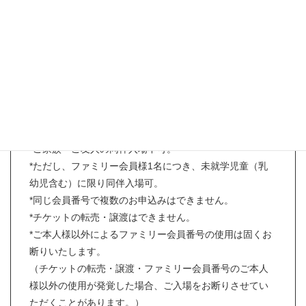
*8/31日現在リカちゃんキャッスルファミリー会員（以下
ファミリー会員）様であること。
（オンラインショップカートIDは対象外となります。ま
た9月1日からの新規入会キャンペーンでのお申込みは対
象外となります。ご登録のないお客様は当日のご案内と
させて頂きます。）
*チケット1枚につき、ファミリー会員ご本人様のみご入
場可。
*ご家族・ご友人の同伴入場不可。
*ただし、ファミリー会員様1名につき、未就学児童（乳
幼児含む）に限り同伴入場可。
*同じ会員番号で複数のお申込みはできません。
*チケットの転売・譲渡はできません。
*ご本人様以外によるファミリー会員番号の使用は固くお
断りいたします。
（チケットの転売・譲渡・ファミリー会員番号のご本人
様以外の使用が発覚した場合、ご入場をお断りさせてい
ただくことがあります。）