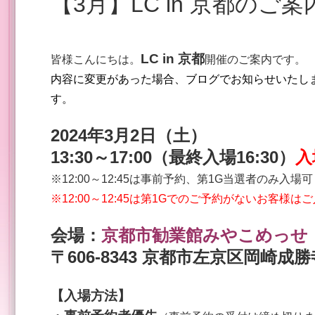
【3月】LC in 京都のご案
LC in 京都
皆様こんにちは。
開催
のご案内です。
内容に変更があった場合、ブログでお知らせいた
し
す。
2024
年3
月2
日（土
）
13:30
～17:00
（最終入場16:30）
入
※12:00～12:45は事前予約、第1G当選者のみ入場
※12:00～12:45は第1Gでのご予約がないお客様
会場：
京都市勧業館みやこめっせ
〒606-8343 京都市左京区岡崎成
【入場方法】