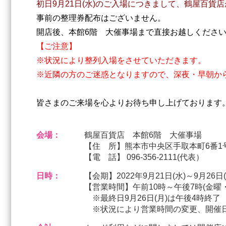
初日9月21日(水)のご入場につきまして、鶴屋百貨
事前の整理券配布はございません。
開店後、本館6階 大催事場まで直接お越しくださ
【ご注意】
※状況により整列入場をさせていただきます。
※近隣の方のご迷惑となりますので、深夜・早朝か
皆さまのご来場を心よりお待ち申し上げております
会場：
鶴屋百貨店 本館6階 大催事場
【住 所】熊本市中央区手取本町6番1
【電 話】 096-356-2111(代表）
日時：
【会期】2022年9月21日(水)～9月26日(
【営業時間】午前10時～午後7時(金曜・
※最終日9月26日(月)は午後4時終了
※状況により営業時間の変更、開催日