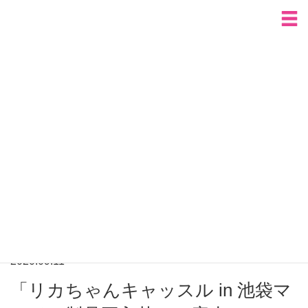
HOME
全国出張イベントのおしらせ
「リカちゃんキャッスル in 池袋マルイ」製品再入荷のご案内
全国出張イベントのおしらせ
出張イベントニュース
ご来場の方へ
新製品購入ご希望の方へ
よくあるご質問
出張イベントニュース
2020.09.11
「リカちゃんキャッスル in 池袋マ