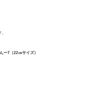
す。
んー7（22㎝サイズ）