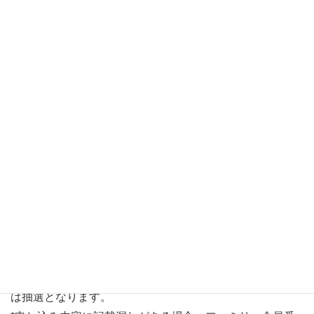
*入場は申込者（ご本人様）のみ、ご家族・ご友人の同伴
入場不可。
*同じ会員番号で複数の申込みはできません。
*チケットの転売・譲渡はできません。
*ご本人様以外によるファミリー会員番号の使用は固くお
断りいたします。
（チケットの転売・譲渡・ファミリー会員番号のご本人様
以外の使用が発覚した場合、ご入場をお断りさせていただ
くことがあります。）
*申し込みにはシステム上Yahoo！JAPAN IDが必要となり
ます。
*ご本人様のYahoo！JAPAN IDで申し込みください。
*システム上同じYahoo！JAPAN IDで複数の申し込みはで
きません。
*申し込みは先着順ではありません。申し込み多数の場合
は抽選となります。