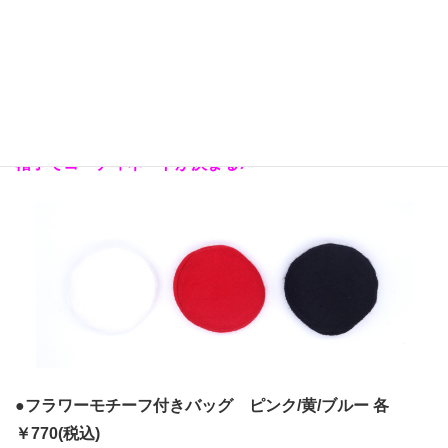
●
ベレー帽 白/赤/黒 各￥550(税込)
帽子でコーディネートが決まる♪
●
フラワーモチーフ付きバッグ ピンク/黄/ブルー 各
￥770(税込)