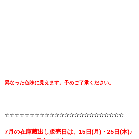
白×黒ソール／白×ベージュソール／白×茶ソール
黒×ベージュソール／黒×クリームソール／黒×茶ソール
茶×黒ソール／茶×クリームソール
価格 各 税込￥1,980
*お一人様各色1点まで
*画像と色味が異なる場合がございます。
*ブーツ本体の成型色によってソール部分が同じ色味でも
異なった色味に見えます。予めご了承ください。
☆☆☆☆☆☆☆☆☆☆☆☆☆☆☆☆☆☆☆☆☆☆☆☆
7月の在庫蔵出し販売日は、15日(月)・25日(木)♪