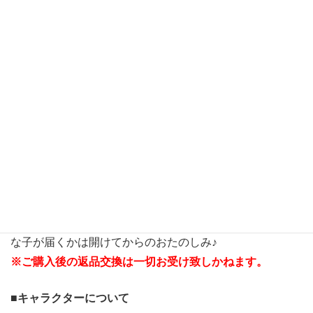
【価格】
１体 ￥4,000+税
※会員割引あり
※購入制限 お一人様22㎝サイズドール・27㎝サイズド
ール各１体まで
※おたのしみドールは受注生産ではございません。販売数
量に限りがありますので、品切れの際はご容赦ください。
■お人形について
※お好きなキャラクターから1体をお選びください。
※髪色・髪型・メイクなどはお選びいただけません。どん
な子が届くかは開けてからのおたのしみ♪
※ご購入後の返品交換は一切お受け致しかねます。
■キャラクターについて