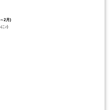
～2月)
に♪)