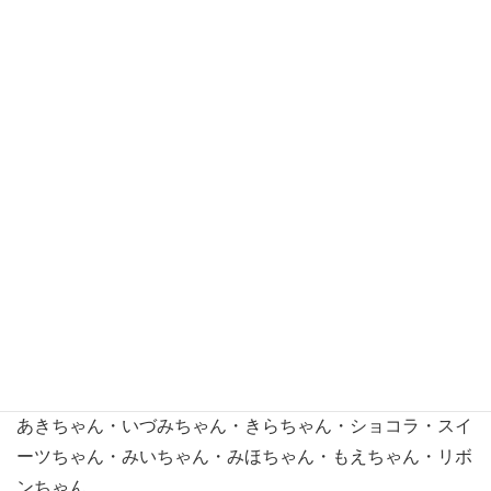
※おたのしみドールは受注生産ではございません。販売数
量に限りがありますので、品切れの際はご容赦ください。
■お人形について
※お好きなキャラクターから1体をお選びください。
※髪色・髪型・メイクなどはお選びいただけません。どん
な子が届くかは開けてからのおたのしみ♪
※簡易包装（パンツのみ着用）※ピアス無し（ジェニーシ
リーズのみ指輪付き）
※ご購入後の返品交換は一切お受け致しかねます。
■キャラクターについて
【22㎝サイズ女の子】
あきちゃん・いづみちゃん・きらちゃん・ショコラ・スイ
ーツちゃん・みいちゃん・みほちゃん・もえちゃん・リボ
ンちゃん